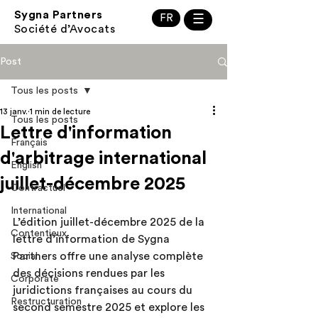
Sygna Partners
FR
☰
Société d’Avocats
Post
Tous les posts
13 janv.
1 min de lecture
Tous les posts
Lettre d'information
Français
d'arbitrage international
English
juillet-décembre 2025
Contractuel
International
L’édition juillet-décembre 2025 de la 
Contentieux
lettre d’information de Sygna 
Partners offre une analyse complète 
Social
des décisions rendues par les 
Corporate
juridictions françaises au cours du 
Restructuration
second semestre 2025 et explore les 