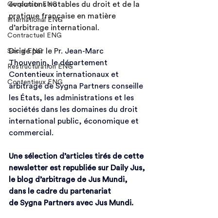
évolutions notables du droit et de la 
Corporate ENG
pratique française en matière 
International ENG
d’arbitrage international.
Contractuel ENG
Dirigé par le Pr. 
Jean-Marc 
Social ENG
Thouvenin
, le département 
Restructuration ENG
Contentieux internationaux et 
Contentieux ENG
arbitrage de Sygna Partners conseille 
les États, les administrations et les 
sociétés dans les domaines du droit 
international public, économique et 
commercial.
Une sélection d’articles tirés de cette 
newsletter est republiée sur Daily Jus, 
le blog d’arbitrage de Jus Mundi, 
dans le cadre du partenariat 
de 
Sygna Partners
 avec 
Jus Mundi
.