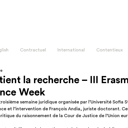
glish
Contractuel
International
Contentieux
re
on
Corporate ENG
International ENG
Contract
ient la recherche – III Eras
ence Week
ion ENG
Contentieux ENG
troisième semaine juridique organisée par l’Université Sofia S
ce et l’intervention de François Andia, juriste doctorant. Ce 
critique du raisonnement de la Cour de Justice de l’Union eu