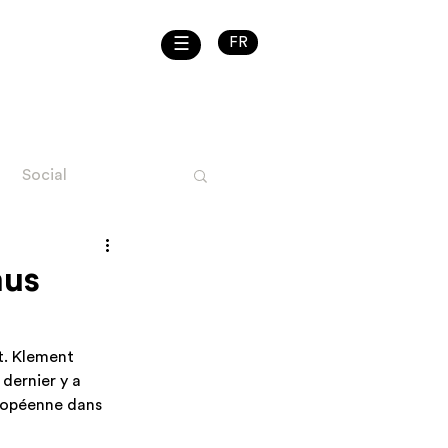
☰
FR
Social
uel ENG
mus
t. Klement 
dernier y a 
ropéenne dans 