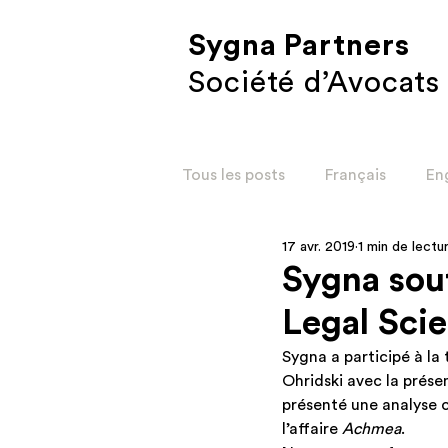
Sygna Partners
Société d’Avocats
Tous les posts
Français
En
17 avr. 2019
1 min de lectu
Corporate
Restructurati
Sygna sout
Legal Sci
Social ENG
Restructurat
Sygna a participé à la 
Ohridski avec la présen
présenté une analyse 
l’affaire 
Achmea
.