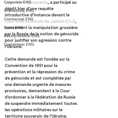
Jean-Marc Thouvenin
, a participé au 
Corporate ENG
dépôt hier d’une requête 
International ENG
introductive d’instance devant le 
Contractuel ENG
Cour internationale de Justice (CIJ)
, 
concernant la manipulation grossière 
Social ENG
par la Russie de la notion de génocide 
Restructuration ENG
pour justifier son agression contre 
Contentieux ENG
l’Ukraine.
Cette demande est fondée sur la 
Convention de 1951 pour la 
prévention et la répression du crime 
de génocide et est complétée par 
une demande urgente de mesures 
provisoires, demandant à la Cour 
d’ordonner à la Fédération de Russie 
de suspendre immédiatement toutes 
les opérations militaires sur le 
territoire souverain de l’Ukraine. 