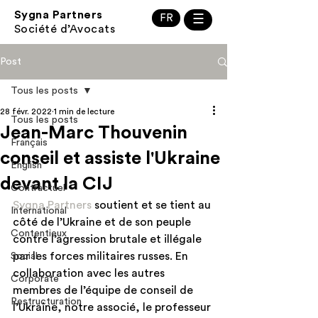
Sygna Partners
FR
☰
Société d’Avocats
Post
Tous les posts
28 févr. 2022
1 min de lecture
Tous les posts
Jean-Marc Thouvenin
Français
conseil et assiste l'Ukraine
English
devant la CIJ
Contractuel
Sygna Partners
 soutient et se tient au 
International
côté de l’Ukraine et de son peuple 
Contentieux
contre l’agression brutale et illégale 
par les forces militaires russes. En 
Social
collaboration avec les autres 
Corporate
membres de l’équipe de conseil de 
Restructuration
l’Ukraine, notre associé, le professeur 