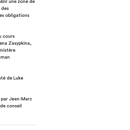
ablir une zone de 
 des 
es obligations 
u cours 
ena Zasypkina, 
nistère 
oman 
té de Luke 
 par Jean-Marc 
de conseil 