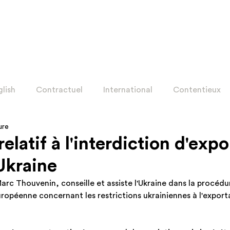
glish
Contractuel
International
Contentieux
ure
on
Corporate ENG
International ENG
Contract
elatif à l'interdiction d'exp
Ukraine
ion ENG
Contentieux ENG
rc Thouvenin, conseille et assiste l'Ukraine dans la procédur
ropéenne concernant les restrictions ukrainiennes à l'export