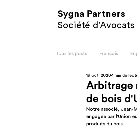
Sygna Partners
Société d’Avocats
Tous les posts
Français
En
19 oct. 2020
1 min de lect
Corporate
Restructurati
Arbitrage r
de bois d'
Social ENG
Restructurat
Notre associé, Jean-Ma
engagée par l'Union eu
produits du bois. 