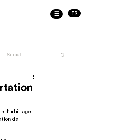
☰
FR
Social
uel ENG
ortation
e d'arbitrage 
ation de 