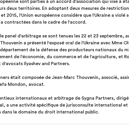
uropéenne sont parties à un accord d'association qui vise à ét
urs deux territoires. En adoptant deux mesures de restriction
et 2015, l'Union européenne considère que l'Ukraine a violé s
e a contractées dans le cadre de l'accord. 
e panel d'arbitrage se sont tenues les 22 et 23 septembre, a
Thouvenin a présenté l'exposé oral de l'Ukraine avec Mme Ol
u département de la défense des producteurs nationaux du mi
ement de l'économie, du commerce et de l'agriculture, et R
 d'avocats Ilyashev and Partners.
tners était composée de Jean-Marc Thouvenin, associé, assis
 Lefa Mondon, avocat.
tieux internationaux et arbitrage de Sygna Partners, dirigé
l, a une activité spécifique de jurisconsulte international et 
s dans le domaine du droit international public.