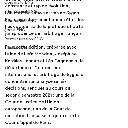
Corporate ENG
constante et rapide évolution, 
International ENG
l'objectif des newsletters de Sygna 
Partners est de maintenir un état des 
Contractuel ENG
lieux actualisé de la pratique et de la 
Social ENG
jurisprudence de l'arbitrage français.
Restructuration ENG
Pour cette édition, préparée avec 
Contentieux ENG
l'aide de Lefa Mondon, Joséphine 
Kerdiles-Lebouc et Léa Gagnepain, le 
département Contentieux 
international et arbitrage de Sygna a 
concentré son analyse sur six 
décisions, rendues au cours du 
second semestre 2021 : une de la 
Cour de justice de l'Union 
européenne, une de la Cour de 
cassation française et quatre de la 
Cour d'appel de Paris.