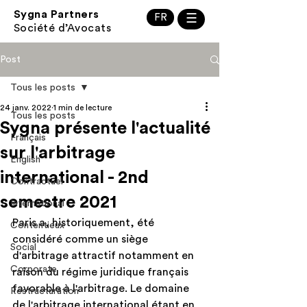
Sygna Partners
FR
☰
Société d’Avocats
Post
Tous les posts
24 janv. 2022
1 min de lecture
Tous les posts
Sygna présente l'actualité
Français
sur l'arbitrage
English
international - 2nd
Contractuel
semestre 2021
International
Paris a, historiquement, été 
Contentieux
considéré comme un siège 
Social
d'arbitrage attractif notamment en 
Corporate
raison du régime juridique français 
favorable à l'arbitrage. Le domaine 
Restructuration
de l'arbitrage international étant en 