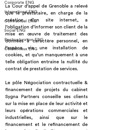
Corporate ENG
La Cour d’appel de Grenoble a relevé 
International ENG
que le prestataire, en charge de la 
création d’un site internet, a 
Contractuel ENG
l’obligation d’informer son client de la 
Social ENG
mise en œuvre de traitement des 
Restructuration ENG
données à caractère personnel, en 
l’espèce via une installation de 
Contentieux ENG
cookies, et qu’un manquement à une 
telle obligation entraine la nullité du 
contrat de prestation de services.
Le pôle Négociation contractuelle & 
financement de projets du cabinet 
Sygna Partners conseille ses clients 
sur la mise en place de leur activité et 
leurs opérations commerciales et 
industrielles, ainsi que sur le 
financement et le refinancement de 