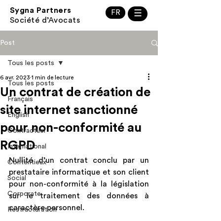
Sygna Partners
FR
☰
Société d’Avocats
Post
Tous les posts
6 avr. 2023
1 min de lecture
Tous les posts
Un contrat de création de
Français
site internet sanctionné
English
pour non-conformité au
Contractuel
RGPD
International
Nullité d’un contrat conclu par un 
Contentieux
prestataire informatique et son client 
Social
pour non-conformité à la législation 
Corporate
sur le traitement des données à 
caractère personnel.
Restructuration