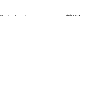
Voir tout
Posts récents
Commentaires