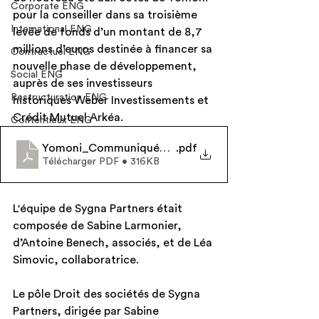
Corporate ENG
pour la conseiller dans sa troisième 
International ENG
levée de fonds d’un montant de 8,7 
millions d’euros destinée à financer sa 
Contractuel ENG
nouvelle phase de développement, 
Social ENG
auprès de ses investisseurs 
Restructuration ENG
historiques Weber Investissements et 
Crédit Mutuel Arkéa.
Contentieux ENG
Yomoni_Communiqué_de_presse
.pdf
Télécharger PDF • 316KB
L'équipe de Sygna Partners était 
composée de Sabine Larmonier, 
d’Antoine Benech, associés, et de Léa 
Simovic, collaboratrice. 
Le pôle Droit des sociétés de Sygna 
Partners, dirigée par Sabine 