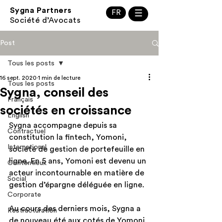
Sygna Partners
FR
☰
Société d’Avocats
Post
Tous les posts
16 sept. 2020
1 min de lecture
Tous les posts
Sygna, conseil des
Français
sociétés en croissance
English
Sygna accompagne depuis sa 
Contractuel
constitution la fintech, Yomoni, 
International
société de gestion de portefeuille en 
ligne. En 5 ans, Yomoni est devenu un 
Contentieux
acteur incontournable en matière de 
Social
gestion d’épargne déléguée en ligne.
Corporate
Au cours des derniers mois, Sygna a 
Restructuration
de nouveau été aux cotés de Yomoni 